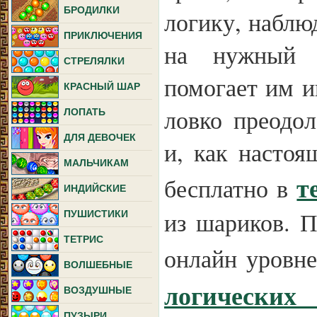
БРОДИЛКИ
логику, наблю
ПРИКЛЮЧЕНИЯ
на нужный 
СТРЕЛЯЛКИ
помогает им и
КРАСНЫЙ ШАР
ловко преодол
ЛОПАТЬ
ДЛЯ ДЕВОЧЕК
и, как настоя
МАЛЬЧИКАМ
т
бесплатно в
ИНДИЙСКИЕ
из шариков. 
ПУШИСТИКИ
ТЕТРИС
онлайн уровн
ВОЛШЕБНЫЕ
логических
ВОЗДУШНЫЕ
ПУЗЫРИ