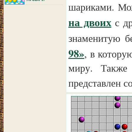
шариками. Мо
на двоих
с др
знаменитую б
98»
, в котор
миру. Также
представлен с