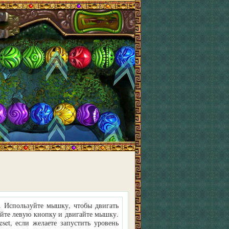
2. Используйте мышку, чтобы двигать
айте левую кнопку и двигайте мышку.
et, если желаете запустить уровень