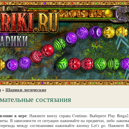
я
»
Шарики логические
мательные состязания
вление в игре
: Нажмите внизу справа Continue. Выберите Play Binga
меты. В зависимости от ситуации нажимайте на предметах, либо зажим
перехода между состязаниями нажимайте кнопку Let's go. Нажмите Res