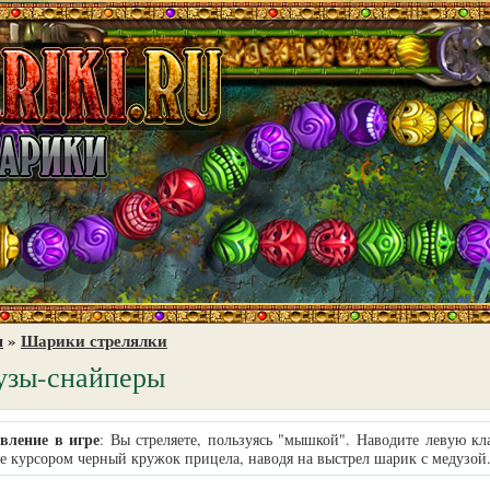
я
»
Шарики стрелялки
узы-снайперы
вление в игре
: Вы стреляете, пользуясь "мышкой". Наводите левую кл
те курсором черный кружок прицела, наводя на выстрел шарик с медузой.