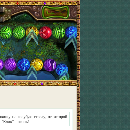
авишу на голубую стрелу, от которой
 "Клик" - огонь!