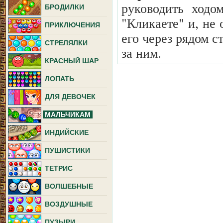
руководить ходо
БРОДИЛКИ
"Кликаете" и, не
ПРИКЛЮЧЕНИЯ
его через рядом 
СТРЕЛЯЛКИ
за ним.
КРАСНЫЙ ШАР
ЛОПАТЬ
ДЛЯ ДЕВОЧЕК
МАЛЬЧИКАМ
ИНДИЙСКИЕ
ПУШИСТИКИ
ТЕТРИС
ВОЛШЕБНЫЕ
ВОЗДУШНЫЕ
ПУЗЫРИ