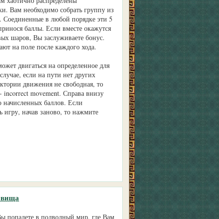
ам хаотично распределены
и. Вам необходимо собрать группу из
 Соединенные в любой порядке эти 5
принося баллы. Если вместе окажутся
вых шаров, Вы заслуживаете бонус.
ют на поле после каждого хода.
жет двигаться на определенное для
 случае, если на пути нет других
ектории движения не свободная, то
- incorrect movement. Справа внизу
о начисленных баллов. Если
ь игру, начав заново, то нажмите
овища
Вы попадете в подводный мир, где Вам