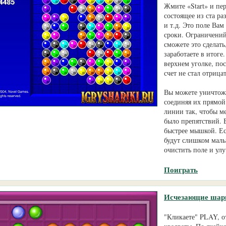
Жмите «Start» и пе
состоящее из ста р
и т.д. Это поле Ва
сроки. Ограничений
сможете это сделат
заработаете в итоге
верхнем уголке, пос
счет не стал отрица
Вы можете уничтожа
соединяя их прямой
линии так, чтобы 
было препятствий. 
быстрее мышкой. Е
будут слишком малы
очистить поле и ул
Поиграть
Исчезающие шар
"Кликаете" PLAY, о