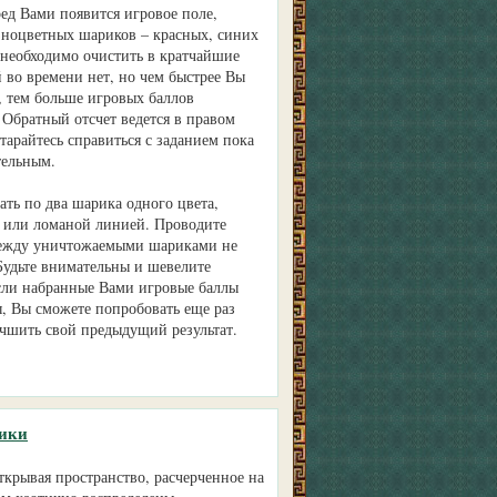
ред Вами появится игровое поле,
азноцветных шариков – красных, синих
м необходимо очистить в кратчайшие
 во времени нет, но чем быстрее Вы
ь, тем больше игровых баллов
. Обратный отсчет ведется в правом
тарайтесь справиться с заданием пока
тельным.
ть по два шарика одного цвета,
 или ломаной линией. Проводите
между уничтожаемыми шариками не
Будьте внимательны и шевелите
сли набранные Вами игровые баллы
, Вы сможете попробовать еще раз
учшить свой предыдущий результат.
ики
ткрывая пространство, расчерченное на