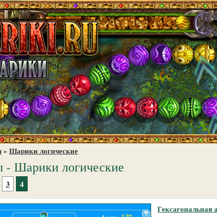
я
»
Шарики логические
 - Шарики логические
3
4
Гексагональная 