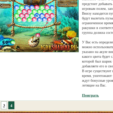
предстоит добывать
игровым полем, за
Внизу находится пу
будут вылетать пуз
ограниченное время
ракушки в соответс
группа должна состо
У Вас есть определ
можно использовать
указано на акуле вн
какого цвета будет
которой был шарик
добавляете его в с
В игре существуют 
время, уничтожают 
ждут бонусные уров
летящие на Вас.
Поиграть
3
4