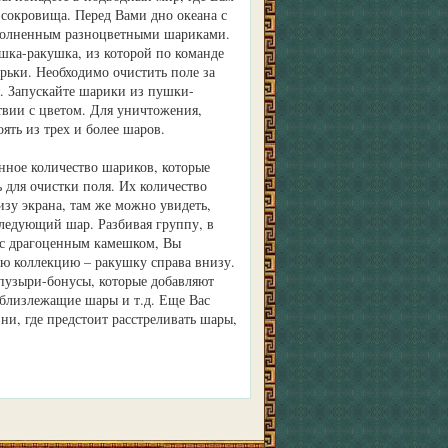
 сокровища. Перед Вами дно океана с
полненным разноцветными шариками.
шка-ракушка, из которой по команде
ырьки. Необходимо очистить поле за
. Запускайте шарики из пушки-
твии с цветом. Для уничтожения,
ять из трех и более шаров.
енное количество шариков, которые
 для очистки поля. Их количество
изу экрана, там же можно увидеть,
 следующий шар. Разбивая группу, в
 с драгоценным камешком, Вы
вою коллекцию – ракушку справа внизу.
пузыри-бонусы, которые добавляют
близлежащие шары и т.д. Еще Вас
ни, где предстоит расстреливать шары,