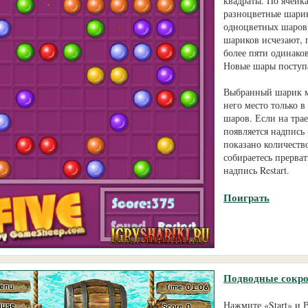
квадраты. По ячейк
разноцветные шарик
одноцветных шаров.
шариков исчезают, 
более пяти одинако
Новые шары поступа
Выбранный шарик мо
него место только в
шаров. Если на тра
появляется надпись 
показано количеств
собираетесь прерват
надпись Restart.
Поиграть
Подводные сокр
Нажмите «Start» и 