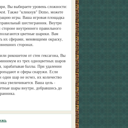
ри, Вы выбираете уровень сложности:
 best. Также "кликнув" Demo, можете
рацию игры. Ваша игровая площадка
 правильный шестигранник. Внутри
й стороне внутреннего правильного
полагаются цветные шарики. Вам
ть их сферами, меняющими окраску,
 внешних сторонах.
 или рикошетом от стен гексагона, Вы
 минимум из трех одноцветных шаров
я, зарабатывая баллы. При удалении
пропадают и сферы снаружи. Если
и один шар не исчез, их количество
ика увеличивается. Ваша цель -
ветные шары внутри, добравшись до
ранника.
ожь