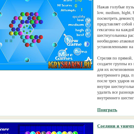
Нажав голубые пузы
low, medium, hight,
посмотреть демонст
представляет собой
гексагона на каждо
шестиугольника рас
необходимо атакова
установленными на
Стреляя по прямой,
создаете группы из
для их исчезновени
внутреннего ряда, 
после трех ударов н
внутри шестиугольн
удалить все разноц
внутреннего шестиг
Поиграть
Соедини и уничт